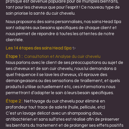
pratique est devenue populaire pour de multiples bienfaits,
tant pour les cheveux que pour l’esprit ! Ce nouveau type de
soin priorise la santé du cuir chevelu.
Nous proposons des soins personnalisés, nos soins Head Spa
sont adaptés aux besoins spécifiques de chaque client et
nous permet de répondre à toutes les attentes de notre
clientèle.
Les 14 étapes des soins Head Spa
✨
Étape 1
:
Consultation et Analyse du cuir chevelu
Nous parlons avec le client de ses préoccupations au sujet de
ses cheveux et de son cuir chevelu, nous lui demandons à
quel fréquence il se lave les cheveux, s’il éprouve des
démangeaisons ou des sensations de tiraillement, et quels
produits il utilise actuellement etc, ces informations nous
permettront d’adapter le soin à leurs besoin spécifiques.
Étape 2 :
Nettoyage du cuir chevelu pour éliminé en
profondeur tout trace de saleté (huile, pellicule, etc)
C’est un lavage délicat avec un shampooing doux,
antibactérien et sans sulfates est réalisé afin de préserver
les bienfaits du traitement et de prolonger ses effets positifs