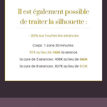
Il est également possible
de traiter la silhouette :
- 30% sur toutes les séances
Corps : 1 zone 30 minutes :
91€ au lieu de
130€
la séance
la cure de 5 séances : 406€ au lieu de
580€
la cure de 8 séances :
637€ au lieu de
910€