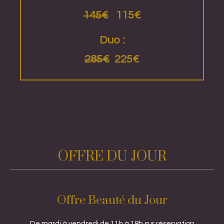
145€
115€
Duo :
285€
225€
OFFRE DU JOUR
Offre Beauté du Jour
De mardi à vendredi de 11h à 18h sur réservation